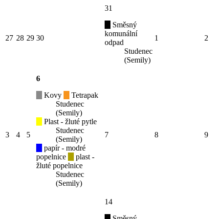
31
Směsný
komunální
27
28
29
30
1
2
odpad
Studenec
(Semily)
6
Kovy
Tetrapak
Studenec
(Semily)
Plast - žluté pytle
Studenec
3
4
5
7
8
9
(Semily)
papír - modré
popelnice
plast -
žluté popelnice
Studenec
(Semily)
14
Směsný