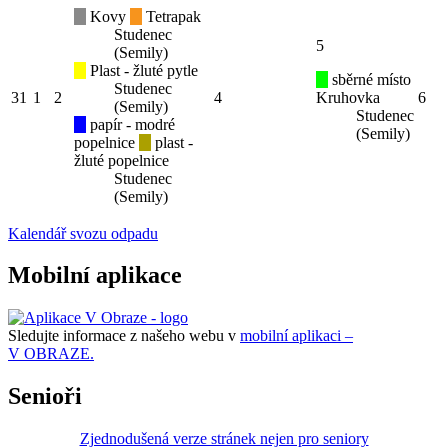
Kovy
Tetrapak
Studenec
5
(Semily)
Plast - žluté pytle
sběrné místo
Studenec
31
1
2
4
Kruhovka
6
(Semily)
Studenec
papír - modré
(Semily)
popelnice
plast -
žluté popelnice
Studenec
(Semily)
Kalendář svozu odpadu
Mobilní aplikace
Sledujte informace z našeho webu v
mobilní aplikaci –
V OBRAZE.
Senioři
Zjednodušená verze stránek nejen pro seniory