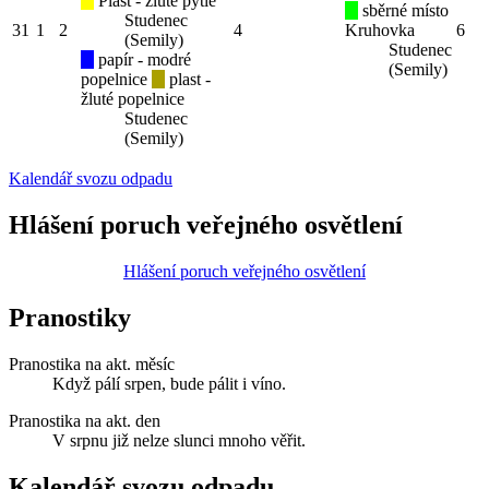
Plast - žluté pytle
sběrné místo
Studenec
31
1
2
4
Kruhovka
6
(Semily)
Studenec
papír - modré
(Semily)
popelnice
plast -
žluté popelnice
Studenec
(Semily)
Kalendář svozu odpadu
Hlášení poruch veřejného osvětlení
Hlášení poruch veřejného osvětlení
Pranostiky
Pranostika na akt. měsíc
Když pálí srpen, bude pálit i víno.
Pranostika na akt. den
V srpnu již nelze slunci mnoho věřit.
Kalendář svozu odpadu