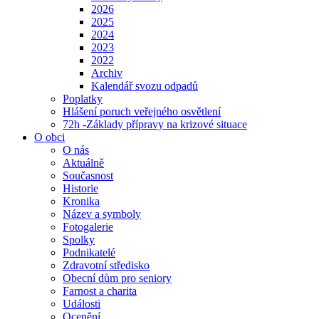
2026
2025
2024
2023
2022
Archiv
Kalendář svozu odpadů
Poplatky
Hlášení poruch veřejného osvětlení
72h -Základy přípravy na krizové situace
O obci
O nás
Aktuálně
Současnost
Historie
Kronika
Název a symboly
Fotogalerie
Spolky
Podnikatelé
Zdravotní středisko
Obecní dům pro seniory
Farnost a charita
Události
Ocenění