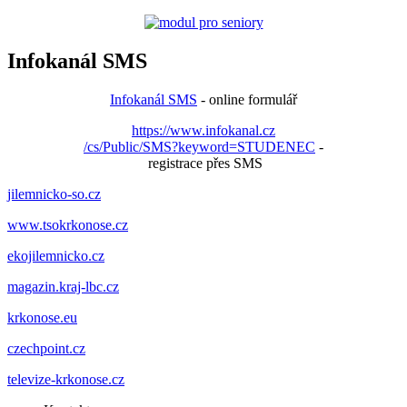
Infokanál SMS
Infokanál SMS
- online formulář
https://www.infokanal.cz
/cs/Public/SMS?keyword=STUDENEC
-
registrace přes SMS
jilemnicko-so.cz
www.tsokrkonose.cz
ekojilemnicko.cz
magazin.kraj-lbc.cz
krkonose.eu
czechpoint.cz
televize-krkonose.cz