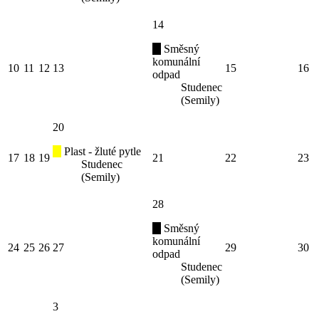
14
Směsný
komunální
10
11
12
13
15
16
odpad
Studenec
(Semily)
20
Plast - žluté pytle
17
18
19
21
22
23
Studenec
(Semily)
28
Směsný
komunální
24
25
26
27
29
30
odpad
Studenec
(Semily)
3