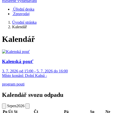
rozšířené vyhledávání
Úřední deska
Zpravodaj
Úvodní stránka
Kalendář
Kalendář
Kalenská pouť
3. 7. 2026 od 15:00 - 5. 7. 2026 do 16:00
Místo konání:
Dolní Kalná -
program pouti
Kalendář svozu odpadu
Srpen
2026
Po
Út
St
Čt
Pá
So
Ne