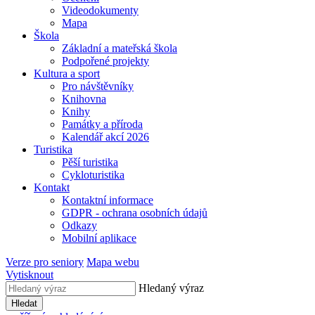
Videodokumenty
Mapa
Škola
Základní a mateřská škola
Podpořené projekty
Kultura a sport
Pro návštěvníky
Knihovna
Knihy
Památky a příroda
Kalendář akcí 2026
Turistika
Pěší turistika
Cykloturistika
Kontakt
Kontaktní informace
GDPR - ochrana osobních údajů
Odkazy
Mobilní aplikace
Verze pro seniory
Mapa webu
Vytisknout
Hledaný výraz
Hledat