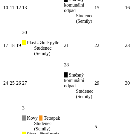
komunální
10
11
12
13
15
16
odpad
Studenec
(Semily)
20
Plast - žluté pytle
17
18
19
21
22
23
Studenec
(Semily)
28
Směsný
komunální
24
25
26
27
29
30
odpad
Studenec
(Semily)
3
Kovy
Tetrapak
Studenec
5
(Semily)