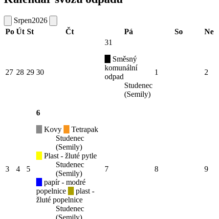
Srpen
2026
Po
Út
St
Čt
Pá
So
Ne
31
Směsný
komunální
27
28
29
30
1
2
odpad
Studenec
(Semily)
6
Kovy
Tetrapak
Studenec
(Semily)
Plast - žluté pytle
Studenec
3
4
5
7
8
9
(Semily)
papír - modré
popelnice
plast -
žluté popelnice
Studenec
(Semily)