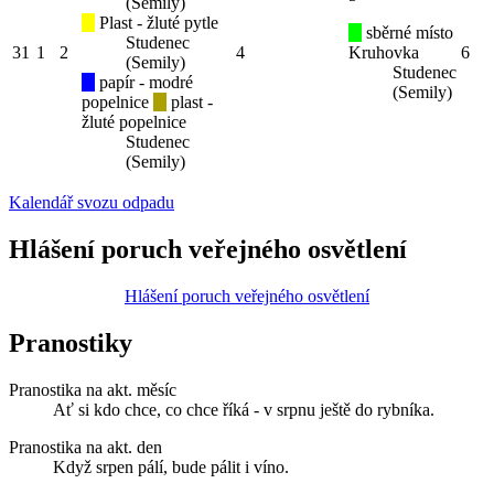
(Semily)
Plast - žluté pytle
sběrné místo
Studenec
31
1
2
4
Kruhovka
6
(Semily)
Studenec
papír - modré
(Semily)
popelnice
plast -
žluté popelnice
Studenec
(Semily)
Kalendář svozu odpadu
Hlášení poruch veřejného osvětlení
Hlášení poruch veřejného osvětlení
Pranostiky
Pranostika na akt. měsíc
Ať si kdo chce, co chce říká - v srpnu ještě do rybníka.
Pranostika na akt. den
Když srpen pálí, bude pálit i víno.