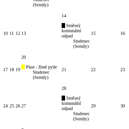
(Semily)
14
Směsný
komunální
10
11
12
13
15
16
odpad
Studenec
(Semily)
20
Plast - žluté pytle
17
18
19
21
22
23
Studenec
(Semily)
28
Směsný
komunální
24
25
26
27
29
30
odpad
Studenec
(Semily)