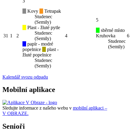
3
Kovy
Tetrapak
Studenec
5
(Semily)
Plast - žluté pytle
sběrné místo
Studenec
31
1
2
4
Kruhovka
6
(Semily)
Studenec
papír - modré
(Semily)
popelnice
plast -
žluté popelnice
Studenec
(Semily)
Kalendář svozu odpadu
Mobilní aplikace
Sledujte informace z našeho webu v
mobilní aplikaci –
V OBRAZE.
Senioři