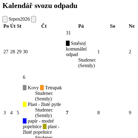
Kalendář svozu odpadu
Srpen
2026
Po
Út
St
Čt
Pá
So
Ne
31
Směsný
komunální
27
28
29
30
1
2
odpad
Studenec
(Semily)
6
Kovy
Tetrapak
Studenec
(Semily)
Plast - žluté pytle
Studenec
3
4
5
7
8
9
(Semily)
papír - modré
popelnice
plast -
žluté popelnice
Studenec