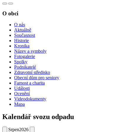
O obci
O nás
Aktuálně
Současnost
Historie
Kronika
Název a symboly
Fotogalerie
Spolky
Podnikatelé
Zdravotní středisko
Obecní dům pro seniory
Farnost a charita
Události
Ocenění
Videodokumenty
Mapa
Kalendář svozu odpadu
Srpen
2026