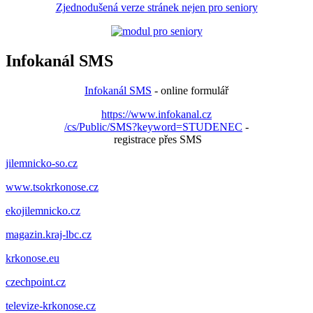
Zjednodušená verze stránek nejen pro seniory
Infokanál SMS
Infokanál SMS
- online formulář
https://www.infokanal.cz
/cs/Public/SMS?keyword=STUDENEC
-
registrace přes SMS
jilemnicko-so.cz
www.tsokrkonose.cz
ekojilemnicko.cz
magazin.kraj-lbc.cz
krkonose.eu
czechpoint.cz
televize-krkonose.cz