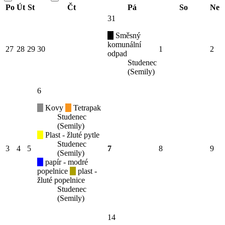
Po
Út
St
Čt
Pá
So
Ne
31
Směsný
komunální
27
28
29
30
1
2
odpad
Studenec
(Semily)
6
Kovy
Tetrapak
Studenec
(Semily)
Plast - žluté pytle
Studenec
3
4
5
7
8
9
(Semily)
papír - modré
popelnice
plast -
žluté popelnice
Studenec
(Semily)
14