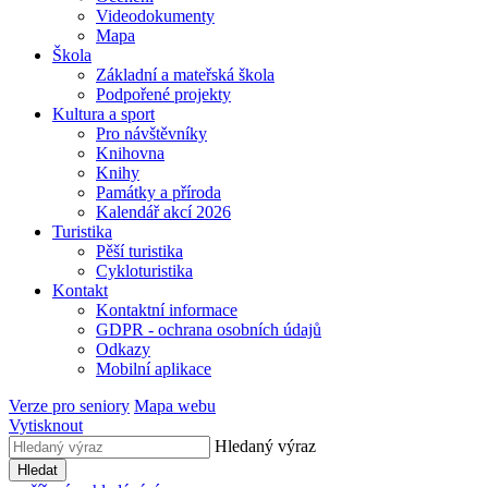
Videodokumenty
Mapa
Škola
Základní a mateřská škola
Podpořené projekty
Kultura a sport
Pro návštěvníky
Knihovna
Knihy
Památky a příroda
Kalendář akcí 2026
Turistika
Pěší turistika
Cykloturistika
Kontakt
Kontaktní informace
GDPR - ochrana osobních údajů
Odkazy
Mobilní aplikace
Verze pro seniory
Mapa webu
Vytisknout
Hledaný výraz
Hledat