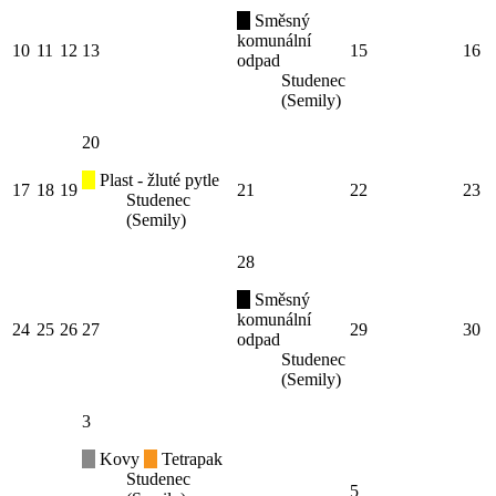
Směsný
komunální
10
11
12
13
15
16
odpad
Studenec
(Semily)
20
Plast - žluté pytle
17
18
19
21
22
23
Studenec
(Semily)
28
Směsný
komunální
24
25
26
27
29
30
odpad
Studenec
(Semily)
3
Kovy
Tetrapak
Studenec
5