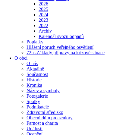
2026
2025
2024
2023
2022
Archiv
Kalendář svozu odpadů
Poplatky
Hlášení poruch veřejného osvětlení
72h -Základy přípravy na krizové situace
O obci
O nás
Aktuálně
Současnost
Historie
Kronika
Název a symboly
Fotogalerie
Spolky
Podnikatelé
Zdravotní středisko
Obecní dům pro seniory
Farnost a charita
Události
Ocenění