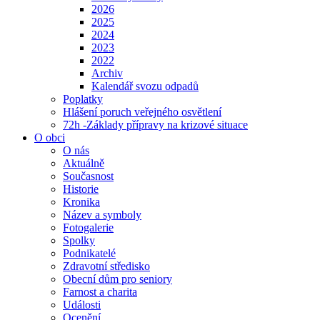
2026
2025
2024
2023
2022
Archiv
Kalendář svozu odpadů
Poplatky
Hlášení poruch veřejného osvětlení
72h -Základy přípravy na krizové situace
O obci
O nás
Aktuálně
Současnost
Historie
Kronika
Název a symboly
Fotogalerie
Spolky
Podnikatelé
Zdravotní středisko
Obecní dům pro seniory
Farnost a charita
Události
Ocenění