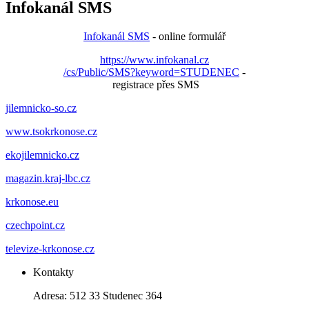
Infokanál SMS
Infokanál SMS
- online formulář
https://www.infokanal.cz
/cs/Public/SMS?keyword=STUDENEC
-
registrace přes SMS
jilemnicko-so.cz
www.tsokrkonose.cz
ekojilemnicko.cz
magazin.kraj-lbc.cz
krkonose.eu
czechpoint.cz
televize-krkonose.cz
Kontakty
Adresa: 512 33 Studenec 364