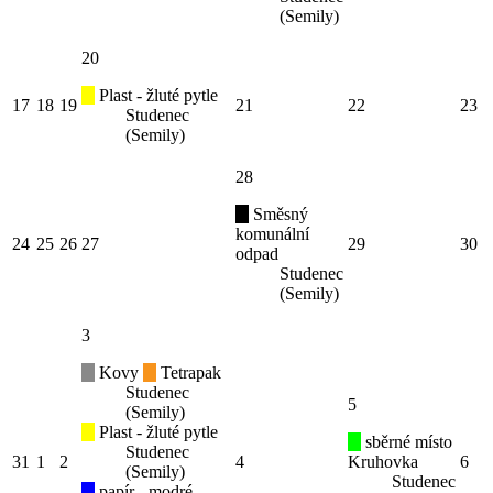
(Semily)
20
Plast - žluté pytle
17
18
19
21
22
23
Studenec
(Semily)
28
Směsný
komunální
24
25
26
27
29
30
odpad
Studenec
(Semily)
3
Kovy
Tetrapak
Studenec
5
(Semily)
Plast - žluté pytle
sběrné místo
Studenec
31
1
2
4
Kruhovka
6
(Semily)
Studenec
papír - modré