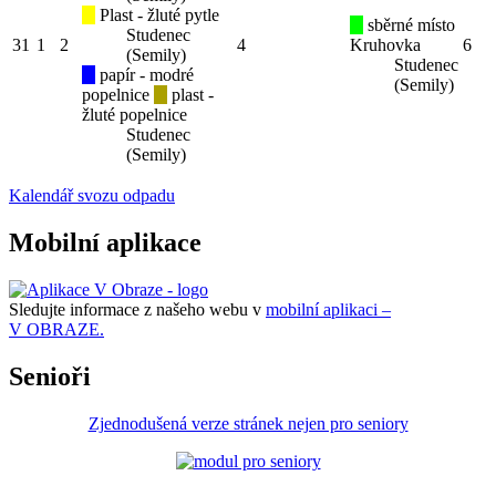
Plast - žluté pytle
sběrné místo
Studenec
31
1
2
4
Kruhovka
6
(Semily)
Studenec
papír - modré
(Semily)
popelnice
plast -
žluté popelnice
Studenec
(Semily)
Kalendář svozu odpadu
Mobilní aplikace
Sledujte informace z našeho webu v
mobilní aplikaci –
V OBRAZE.
Senioři
Zjednodušená verze stránek nejen pro seniory