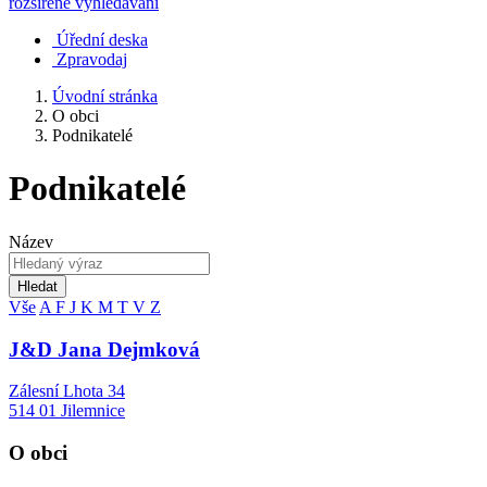
rozšířené vyhledávání
Úřední deska
Zpravodaj
Úvodní stránka
O obci
Podnikatelé
Podnikatelé
Název
Hledat
Vše
A
F
J
K
M
T
V
Z
J&D Jana Dejmková
Zálesní Lhota 34
514 01 Jilemnice
O obci