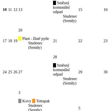
Směsný
komunální
10
11
12
13
15
16
odpad
Studenec
(Semily)
20
Plast - žluté pytle
17
18
19
21
22
23
Studenec
(Semily)
28
Směsný
komunální
24
25
26
27
29
30
odpad
Studenec
(Semily)
3
Kovy
Tetrapak
Studenec
5
(Semily)