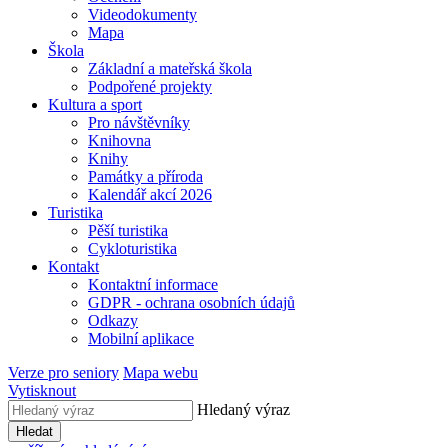
Videodokumenty
Mapa
Škola
Základní a mateřská škola
Podpořené projekty
Kultura a sport
Pro návštěvníky
Knihovna
Knihy
Památky a příroda
Kalendář akcí 2026
Turistika
Pěší turistika
Cykloturistika
Kontakt
Kontaktní informace
GDPR - ochrana osobních údajů
Odkazy
Mobilní aplikace
Verze pro seniory
Mapa webu
Vytisknout
Hledaný výraz
Hledat