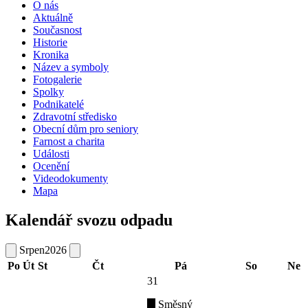
O nás
Aktuálně
Současnost
Historie
Kronika
Název a symboly
Fotogalerie
Spolky
Podnikatelé
Zdravotní středisko
Obecní dům pro seniory
Farnost a charita
Události
Ocenění
Videodokumenty
Mapa
Kalendář svozu odpadu
Srpen
2026
Po
Út
St
Čt
Pá
So
Ne
31
Směsný