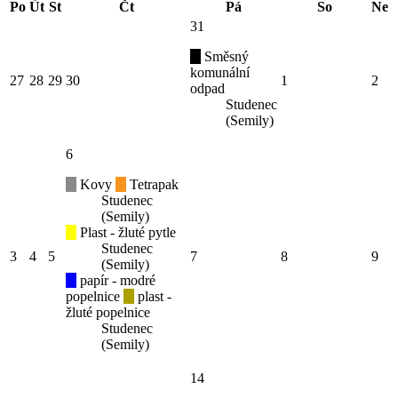
Po
Út
St
Čt
Pá
So
Ne
31
Směsný
komunální
27
28
29
30
1
2
odpad
Studenec
(Semily)
6
Kovy
Tetrapak
Studenec
(Semily)
Plast - žluté pytle
Studenec
3
4
5
7
8
9
(Semily)
papír - modré
popelnice
plast -
žluté popelnice
Studenec
(Semily)
14