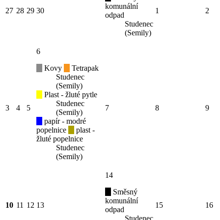
komunální
27
28
29
30
1
2
odpad
Studenec
(Semily)
6
Kovy
Tetrapak
Studenec
(Semily)
Plast - žluté pytle
Studenec
3
4
5
7
8
9
(Semily)
papír - modré
popelnice
plast -
žluté popelnice
Studenec
(Semily)
14
Směsný
komunální
10
11
12
13
15
16
odpad
Studenec