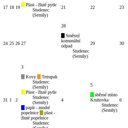
Plast - žluté pytle
17
18
19
21
22
23
Studenec
(Semily)
28
Směsný
komunální
24
25
26
27
29
30
odpad
Studenec
(Semily)
3
Kovy
Tetrapak
Studenec
5
(Semily)
Plast - žluté pytle
sběrné místo
Studenec
31
1
2
4
Kruhovka
6
(Semily)
Studenec
papír - modré
(Semily)
popelnice
plast -
žluté popelnice
Studenec