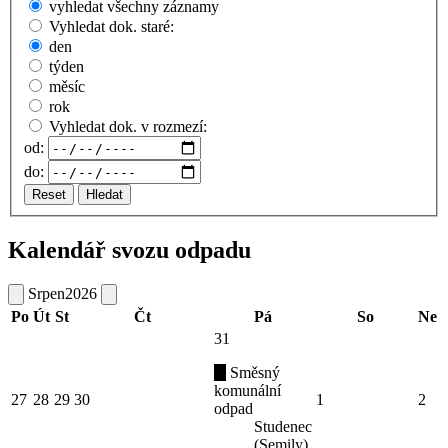
vyhledat všechny záznamy
Vyhledat dok. staré:
den
týden
měsíc
rok
Vyhledat dok. v rozmezí:
od:
do:
Reset
Hledat
Kalendář svozu odpadu
Srpen
2026
Po
Út
St
Čt
Pá
So
Ne
31
Směsný
komunální
27
28
29
30
1
2
odpad
Studenec
(Semily)