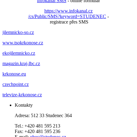
Infokanál SMS
- online formulář
https://www.infokanal.cz
/cs/Public/SMS?keyword=STUDENEC
-
registrace přes SMS
jilemnicko-so.cz
www.tsokrkonose.cz
ekojilemnicko.cz
magazin.kraj-lbc.cz
krkonose.eu
czechpoint.cz
televize-krkonose.cz
Kontakty
Adresa: 512 33 Studenec 364
Tel.: +420 481 595 213
Fax: +420 481 595 236
E-mail:
obec@studenec.cz