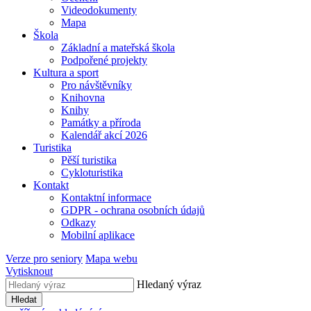
Videodokumenty
Mapa
Škola
Základní a mateřská škola
Podpořené projekty
Kultura a sport
Pro návštěvníky
Knihovna
Knihy
Památky a příroda
Kalendář akcí 2026
Turistika
Pěší turistika
Cykloturistika
Kontakt
Kontaktní informace
GDPR - ochrana osobních údajů
Odkazy
Mobilní aplikace
Verze pro seniory
Mapa webu
Vytisknout
Hledaný výraz
Hledat