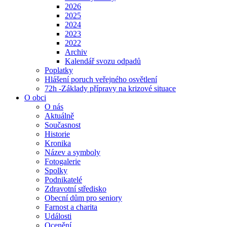
2026
2025
2024
2023
2022
Archiv
Kalendář svozu odpadů
Poplatky
Hlášení poruch veřejného osvětlení
72h -Základy přípravy na krizové situace
O obci
O nás
Aktuálně
Současnost
Historie
Kronika
Název a symboly
Fotogalerie
Spolky
Podnikatelé
Zdravotní středisko
Obecní dům pro seniory
Farnost a charita
Události
Ocenění