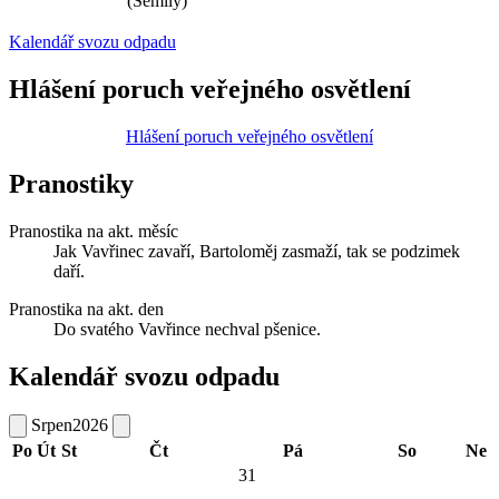
(Semily)
Kalendář svozu odpadu
Hlášení poruch veřejného osvětlení
Hlášení poruch veřejného osvětlení
Pranostiky
Pranostika na akt. měsíc
Jak Vavřinec zavaří, Bartoloměj zasmaží, tak se podzimek
daří.
Pranostika na akt. den
Do svatého Vavřince nechval pšenice.
Kalendář svozu odpadu
Srpen
2026
Po
Út
St
Čt
Pá
So
Ne
31