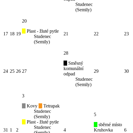
Studenec
(Semily)
20
Plast - žluté pytle
17
18
19
21
22
23
Studenec
(Semily)
28
Směsný
komunální
24
25
26
27
29
30
odpad
Studenec
(Semily)
3
Kovy
Tetrapak
Studenec
5
(Semily)
Plast - žluté pytle
sběrné místo
Studenec
31
1
2
4
Kruhovka
6
(Semily)