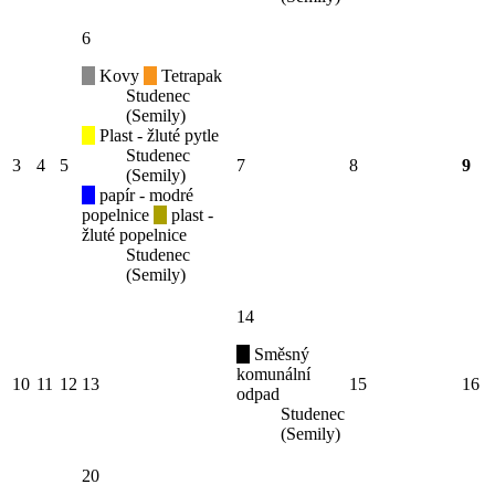
6
Kovy
Tetrapak
Studenec
(Semily)
Plast - žluté pytle
Studenec
3
4
5
7
8
9
(Semily)
papír - modré
popelnice
plast -
žluté popelnice
Studenec
(Semily)
14
Směsný
komunální
10
11
12
13
15
16
odpad
Studenec
(Semily)
20