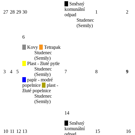
Směsný
komunální
27
28
29
30
1
2
odpad
Studenec
(Semily)
6
Kovy
Tetrapak
Studenec
(Semily)
Plast - žluté pytle
Studenec
3
4
5
7
8
9
(Semily)
papír - modré
popelnice
plast -
žluté popelnice
Studenec
(Semily)
14
Směsný
komunální
10
11
12
13
15
16
odpad