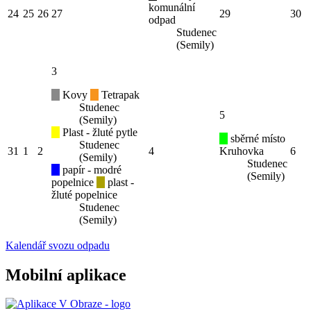
komunální
24
25
26
27
29
30
odpad
Studenec
(Semily)
3
Kovy
Tetrapak
Studenec
5
(Semily)
Plast - žluté pytle
sběrné místo
Studenec
31
1
2
4
Kruhovka
6
(Semily)
Studenec
papír - modré
(Semily)
popelnice
plast -
žluté popelnice
Studenec
(Semily)
Kalendář svozu odpadu
Mobilní aplikace