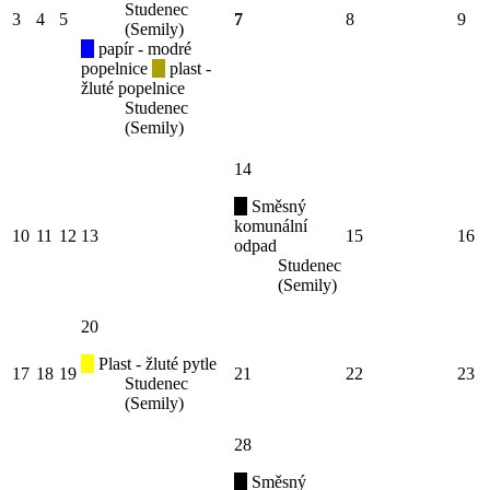
Studenec
3
4
5
7
8
9
(Semily)
papír - modré
popelnice
plast -
žluté popelnice
Studenec
(Semily)
14
Směsný
komunální
10
11
12
13
15
16
odpad
Studenec
(Semily)
20
Plast - žluté pytle
17
18
19
21
22
23
Studenec
(Semily)
28
Směsný