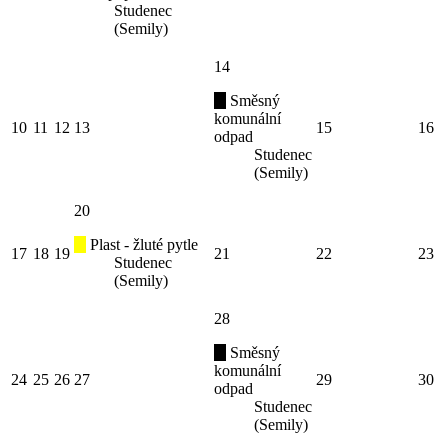
Studenec
(Semily)
14
Směsný
komunální
10
11
12
13
15
16
odpad
Studenec
(Semily)
20
Plast - žluté pytle
17
18
19
21
22
23
Studenec
(Semily)
28
Směsný
komunální
24
25
26
27
29
30
odpad
Studenec
(Semily)