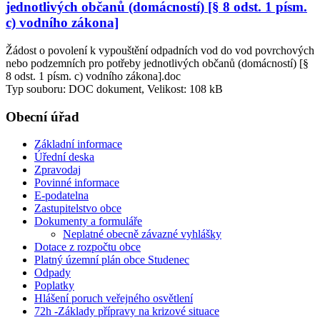
jednotlivých občanů (domácností) [§ 8 odst. 1 písm.
c) vodního zákona]
Žádost o povolení k vypouštění odpadních vod do vod povrchových
nebo podzemních pro potřeby jednotlivých občanů (domácností) [§
8 odst. 1 písm. c) vodního zákona].doc
Typ souboru: DOC dokument, Velikost: 108 kB
Obecní úřad
Základní informace
Úřední deska
Zpravodaj
Povinné informace
E-podatelna
Zastupitelstvo obce
Dokumenty a formuláře
Neplatné obecně závazné vyhlášky
Dotace z rozpočtu obce
Platný územní plán obce Studenec
Odpady
Poplatky
Hlášení poruch veřejného osvětlení
72h -Základy přípravy na krizové situace