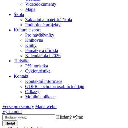
Videodokumenty
Mapa
Škola
Základní a mateřská škola
Podpořené projekty
Kultura a sport
Pro návštěvníky
Knihovna
Knihy
Památky a příroda
Kalendář akcí 2026
Turistika
Pěší turistika
Cykloturistika
Kontakt
Kontaktní informace
GDPR - ochrana osobních údajů
Odkazy
Mobilní aplikace
Verze pro seniory
Mapa webu
Vytisknout
Hledaný výraz
Hledat