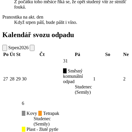
Z počátku toho měsíce říká se, že opět studený vítr ze strnišť
fouká.
Pranostika na akt. den
Když srpen pálí, bude pálit i víno.
Kalendář svozu odpadu
Srpen
2026
Po
Út
St
Čt
Pá
So
Ne
31
Směsný
komunální
27
28
29
30
1
2
odpad
Studenec
(Semily)
6
Kovy
Tetrapak
Studenec
(Semily)
Plast - žluté pytle