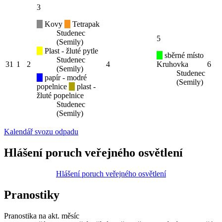
3
Kovy
Tetrapak
Studenec
5
(Semily)
Plast - žluté pytle
sběrné místo
Studenec
31
1
2
4
Kruhovka
6
(Semily)
Studenec
papír - modré
(Semily)
popelnice
plast -
žluté popelnice
Studenec
(Semily)
Kalendář svozu odpadu
Hlášení poruch veřejného osvětlení
Hlášení poruch veřejného osvětlení
Pranostiky
Pranostika na akt. měsíc