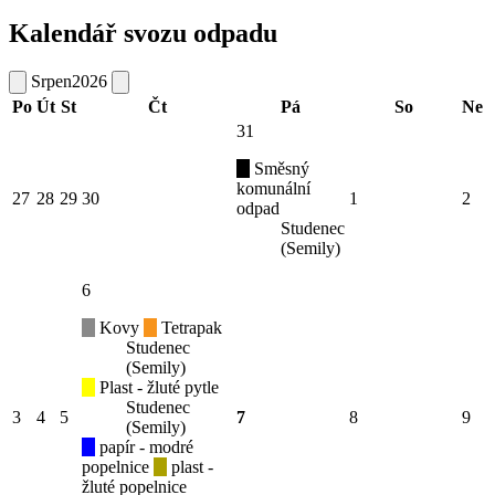
Kalendář svozu odpadu
Srpen
2026
Po
Út
St
Čt
Pá
So
Ne
31
Směsný
komunální
27
28
29
30
1
2
odpad
Studenec
(Semily)
6
Kovy
Tetrapak
Studenec
(Semily)
Plast - žluté pytle
Studenec
3
4
5
7
8
9
(Semily)
papír - modré
popelnice
plast -
žluté popelnice