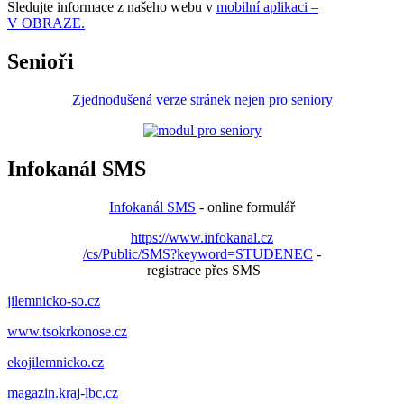
Sledujte informace z našeho webu v
mobilní aplikaci –
V OBRAZE.
Senioři
Zjednodušená verze stránek nejen pro seniory
Infokanál SMS
Infokanál SMS
- online formulář
https://www.infokanal.cz
/cs/Public/SMS?keyword=STUDENEC
-
registrace přes SMS
jilemnicko-so.cz
www.tsokrkonose.cz
ekojilemnicko.cz
magazin.kraj-lbc.cz