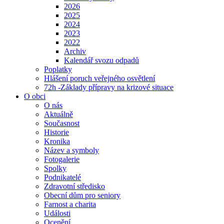
2026
2025
2024
2023
2022
Archiv
Kalendář svozu odpadů
Poplatky
Hlášení poruch veřejného osvětlení
72h -Základy přípravy na krizové situace
O obci
O nás
Aktuálně
Současnost
Historie
Kronika
Název a symboly
Fotogalerie
Spolky
Podnikatelé
Zdravotní středisko
Obecní dům pro seniory
Farnost a charita
Události
Ocenění