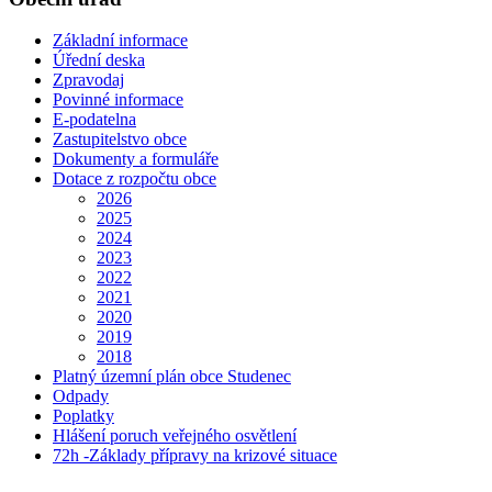
Základní informace
Úřední deska
Zpravodaj
Povinné informace
E-podatelna
Zastupitelstvo obce
Dokumenty a formuláře
Dotace z rozpočtu obce
2026
2025
2024
2023
2022
2021
2020
2019
2018
Platný územní plán obce Studenec
Odpady
Poplatky
Hlášení poruch veřejného osvětlení
72h -Základy přípravy na krizové situace