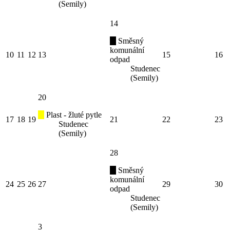
(Semily)
14
Směsný
komunální
10
11
12
13
15
16
odpad
Studenec
(Semily)
20
Plast - žluté pytle
17
18
19
21
22
23
Studenec
(Semily)
28
Směsný
komunální
24
25
26
27
29
30
odpad
Studenec
(Semily)
3