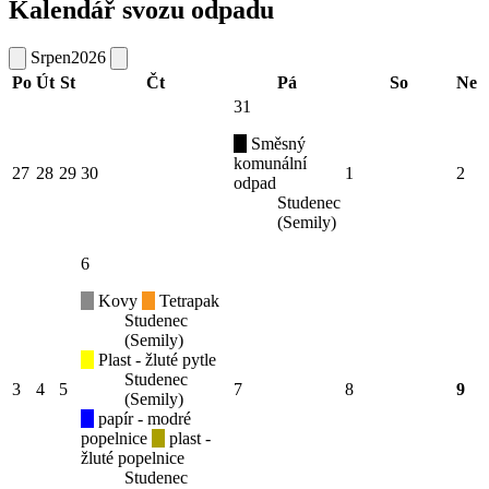
Kalendář svozu odpadu
Srpen
2026
Po
Út
St
Čt
Pá
So
Ne
31
Směsný
komunální
27
28
29
30
1
2
odpad
Studenec
(Semily)
6
Kovy
Tetrapak
Studenec
(Semily)
Plast - žluté pytle
Studenec
3
4
5
7
8
9
(Semily)
papír - modré
popelnice
plast -
žluté popelnice
Studenec