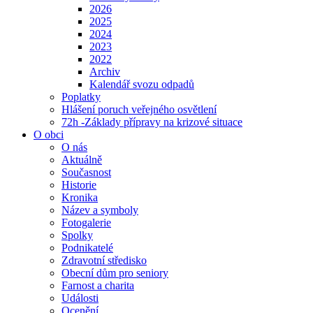
2026
2025
2024
2023
2022
Archiv
Kalendář svozu odpadů
Poplatky
Hlášení poruch veřejného osvětlení
72h -Základy přípravy na krizové situace
O obci
O nás
Aktuálně
Současnost
Historie
Kronika
Název a symboly
Fotogalerie
Spolky
Podnikatelé
Zdravotní středisko
Obecní dům pro seniory
Farnost a charita
Události
Ocenění