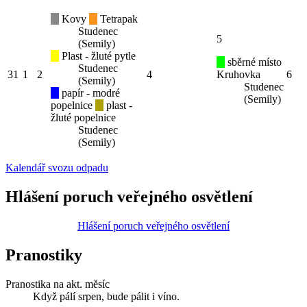
Kovy
Tetrapak
Studenec
5
(Semily)
Plast - žluté pytle
sběrné místo
Studenec
31
1
2
4
Kruhovka
6
(Semily)
Studenec
papír - modré
(Semily)
popelnice
plast -
žluté popelnice
Studenec
(Semily)
Kalendář svozu odpadu
Hlášení poruch veřejného osvětlení
Hlášení poruch veřejného osvětlení
Pranostiky
Pranostika na akt. měsíc
Když pálí srpen, bude pálit i víno.