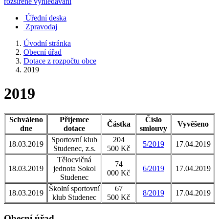
rozšířené vyhledávání
Úřední deska
Zpravodaj
Úvodní stránka
Obecní úřad
Dotace z rozpočtu obce
2019
2019
Schváleno
Příjemce
Číslo
Částka
Vyvěšeno
dne
dotace
smlouvy
Sportovní klub
204
18.03.2019
5/2019
17.04.2019
Studenec, z.s.
500 Kč
Tělocvičná
74
18.03.2019
jednota Sokol
6/2019
17.04.2019
000 Kč
Studenec
Školní sportovní
67
18.03.2019
8/2019
17.04.2019
klub Studenec
500 Kč
Obecní úřad