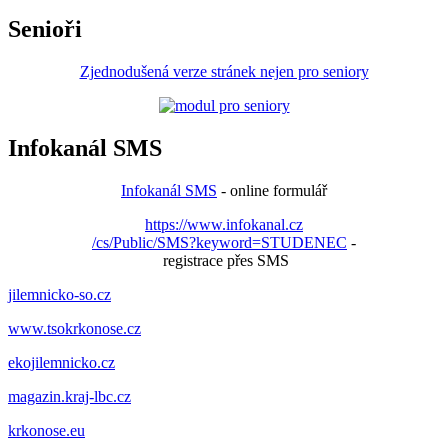
Senioři
Zjednodušená verze stránek nejen pro seniory
Infokanál SMS
Infokanál SMS
- online formulář
https://www.infokanal.cz
/cs/Public/SMS?keyword=STUDENEC
-
registrace přes SMS
jilemnicko-so.cz
www.tsokrkonose.cz
ekojilemnicko.cz
magazin.kraj-lbc.cz
krkonose.eu