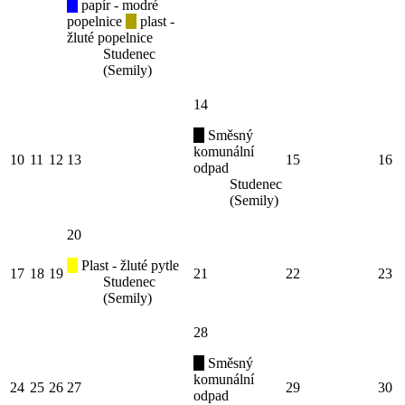
papír - modré
popelnice
plast -
žluté popelnice
Studenec
(Semily)
14
Směsný
komunální
10
11
12
13
15
16
odpad
Studenec
(Semily)
20
Plast - žluté pytle
17
18
19
21
22
23
Studenec
(Semily)
28
Směsný
komunální
24
25
26
27
29
30
odpad