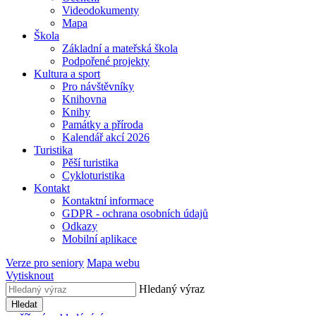
Videodokumenty
Mapa
Škola
Základní a mateřská škola
Podpořené projekty
Kultura a sport
Pro návštěvníky
Knihovna
Knihy
Památky a příroda
Kalendář akcí 2026
Turistika
Pěší turistika
Cykloturistika
Kontakt
Kontaktní informace
GDPR - ochrana osobních údajů
Odkazy
Mobilní aplikace
Verze pro seniory
Mapa webu
Vytisknout
Hledaný výraz
Hledat