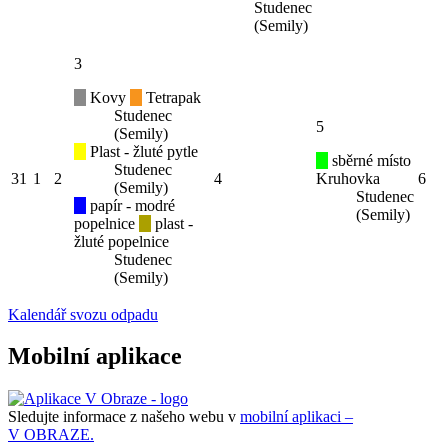
Studenec
(Semily)
3
Kovy
Tetrapak
Studenec
5
(Semily)
Plast - žluté pytle
sběrné místo
Studenec
31
1
2
4
Kruhovka
6
(Semily)
Studenec
papír - modré
(Semily)
popelnice
plast -
žluté popelnice
Studenec
(Semily)
Kalendář svozu odpadu
Mobilní aplikace
Sledujte informace z našeho webu v
mobilní aplikaci –
V OBRAZE.