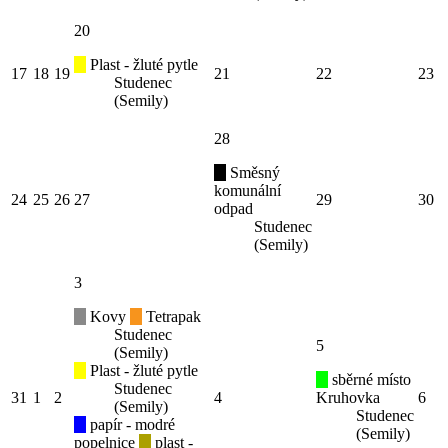
20
Plast - žluté pytle
17
18
19
21
22
23
Studenec
(Semily)
28
Směsný
komunální
24
25
26
27
29
30
odpad
Studenec
(Semily)
3
Kovy
Tetrapak
Studenec
5
(Semily)
Plast - žluté pytle
sběrné místo
Studenec
31
1
2
4
Kruhovka
6
(Semily)
Studenec
papír - modré
(Semily)
popelnice
plast -