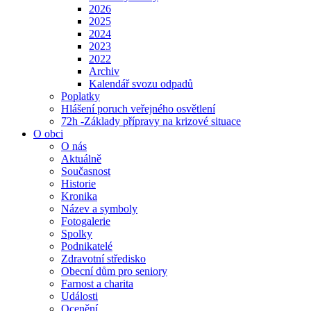
2026
2025
2024
2023
2022
Archiv
Kalendář svozu odpadů
Poplatky
Hlášení poruch veřejného osvětlení
72h -Základy přípravy na krizové situace
O obci
O nás
Aktuálně
Současnost
Historie
Kronika
Název a symboly
Fotogalerie
Spolky
Podnikatelé
Zdravotní středisko
Obecní dům pro seniory
Farnost a charita
Události
Ocenění