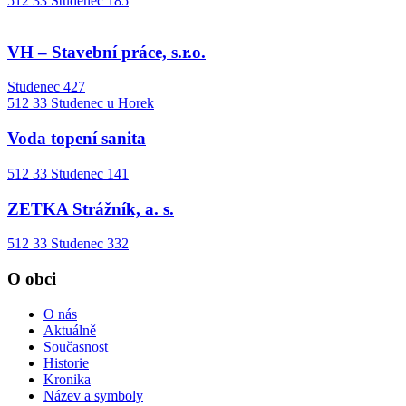
512 33 Studenec 185
VH – Stavební práce, s.r.o.
Studenec 427
​​​​​​​512 33 Studenec u Horek
Voda topení sanita
512 33 Studenec 141
ZETKA Strážník, a. s.
512 33 Studenec 332
O obci
O nás
Aktuálně
Současnost
Historie
Kronika
Název a symboly