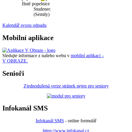
žluté popelnice
Studenec
(Semily)
Kalendář svozu odpadu
Mobilní aplikace
Sledujte informace z našeho webu v
mobilní aplikaci –
V OBRAZE.
Senioři
Zjednodušená verze stránek nejen pro seniory
Infokanál SMS
Infokanál SMS
- online formulář
https://www.infokanal.cz