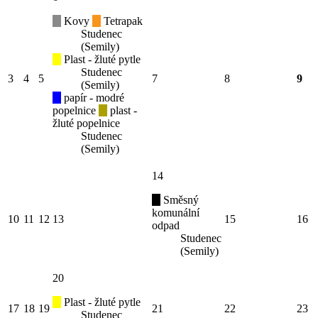
Kovy
Tetrapak
Studenec
(Semily)
Plast - žluté pytle
Studenec
3
4
5
7
8
9
(Semily)
papír - modré
popelnice
plast -
žluté popelnice
Studenec
(Semily)
14
Směsný
komunální
10
11
12
13
15
16
odpad
Studenec
(Semily)
20
Plast - žluté pytle
17
18
19
21
22
23
Studenec