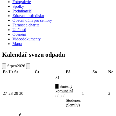
Fotogalerie
Spolky
Podnikatelé
Zdravotní středisko
Obecní dům pro seniory
Farnost a charita
Události
Ocenění
Videodokumenty
Mapa
Kalendář svozu odpadu
Srpen
2026
Po
Út
St
Čt
Pá
So
Ne
31
Směsný
komunální
27
28
29
30
1
2
odpad
Studenec
(Semily)
6