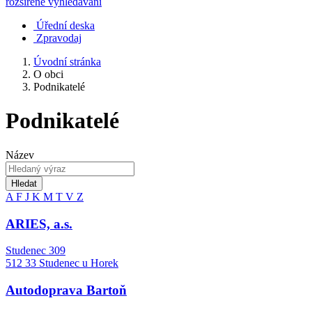
rozšířené vyhledávání
Úřední deska
Zpravodaj
Úvodní stránka
O obci
Podnikatelé
Podnikatelé
Název
Hledat
A
F
J
K
M
T
V
Z
ARIES, a.s.
Studenec 309
512 33 Studenec u Horek
Autodoprava Bartoň