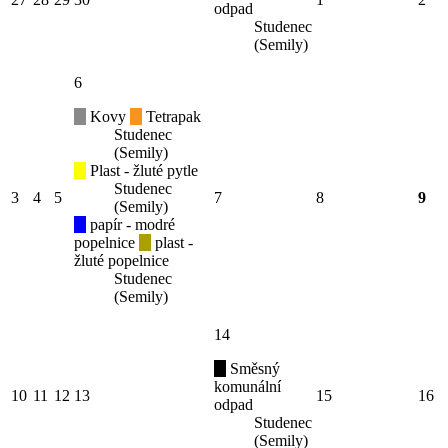
odpad
Studenec
(Semily)
6
Kovy
Tetrapak
Studenec
(Semily)
Plast - žluté pytle
Studenec
3
4
5
7
8
9
(Semily)
papír - modré
popelnice
plast -
žluté popelnice
Studenec
(Semily)
14
Směsný
komunální
10
11
12
13
15
16
odpad
Studenec
(Semily)