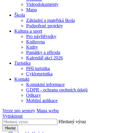
Videodokumenty
Mapa
Škola
Základní a mateřská škola
Podpořené projekty
Kultura a sport
Pro návštěvníky
Knihovna
Knihy
Památky a příroda
Kalendář akcí 2026
Turistika
Pěší turistika
Cykloturistika
Kontakt
Kontaktní informace
GDPR - ochrana osobních údajů
Odkazy
Mobilní aplikace
Verze pro seniory
Mapa webu
Vytisknout
Hledaný výraz
Hledat