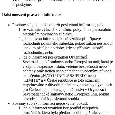
neposkytne.
Další omezení práva na informace
Povinný subjekt může omezit poskytnutí informace, pokud:
se vztahuje výlučně k vnitřním pokynům a personálním
předpisům povinného subjektu,
jde o novou informaci, která vznikla při přípravě
rozhodnutí povinného subjektu, pokud zákon nestanoví
jinak; to platí jen do doby, kdy se příprava ukončí
rozhodnutím, nebo
jde o informaci poskytnutou Organizací
Severoatlantické smlouvy nebo Evropskou unií, která je
v zájmu bezpečnosti státu, veřejné bezpečnosti nebo
ochrany práv třetích osob chráněna uvedenými původci
označením „NATO UNCLASSIFIED“ nebo
„LIMITE“ a v České republice je toto označení
respektováno z důvodů plnění povinností vyplývajících
pro Českou republiku z jejího členství v Organizaci
Severoatlantické smlouvy nebo Evropské unii, pokud
původce nedal k poskytnutí souhlas.
Povinný subjekt informaci neposkytne, pokud:
jde o informaci vzniklou bez použití veřejných
prostředků, která byla předána osobou, jíž takovouto