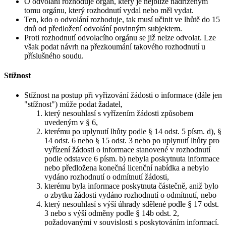
O odvolání rozhoduje orgán, který je nejblíže nadřízeným
tomu orgánu, který rozhodnutí vydal nebo měl vydat.
Ten, kdo o odvolání rozhoduje, tak musí učinit ve lhůtě do 15
dnů od předložení odvolání povinným subjektem.
Proti rozhodnutí odvolacího orgánu se již nelze odvolat. Lze
však podat návrh na přezkoumání takového rozhodnutí u
příslušného soudu.
Stížnost
Stížnost na postup při vyřizování žádosti o informace (dále jen
"stížnost") může podat žadatel,
který nesouhlasí s vyřízením žádosti způsobem
uvedeným v § 6,
kterému po uplynutí lhůty podle § 14 odst. 5 písm. d), §
14 odst. 6 nebo § 15 odst. 3 nebo po uplynutí lhůty pro
vyřízení žádosti o informace stanovené v rozhodnutí
podle odstavce 6 písm. b) nebyla poskytnuta informace
nebo předložena konečná licenční nabídka a nebylo
vydáno rozhodnutí o odmítnutí žádosti,
kterému byla informace poskytnuta částečně, aniž bylo
o zbytku žádosti vydáno rozhodnutí o odmítnutí, nebo
který nesouhlasí s výší úhrady sdělené podle § 17 odst.
3 nebo s výší odměny podle § 14b odst. 2,
požadovanými v souvislosti s poskytováním informací.