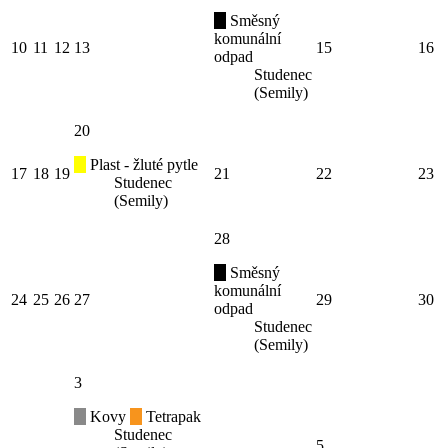
Směsný
komunální
10
11
12
13
15
16
odpad
Studenec
(Semily)
20
Plast - žluté pytle
17
18
19
21
22
23
Studenec
(Semily)
28
Směsný
komunální
24
25
26
27
29
30
odpad
Studenec
(Semily)
3
Kovy
Tetrapak
Studenec
5