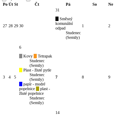
Po
Út
St
Čt
Pá
So
Ne
31
Směsný
komunální
27
28
29
30
1
2
odpad
Studenec
(Semily)
6
Kovy
Tetrapak
Studenec
(Semily)
Plast - žluté pytle
Studenec
3
4
5
7
8
9
(Semily)
papír - modré
popelnice
plast -
žluté popelnice
Studenec
(Semily)
14