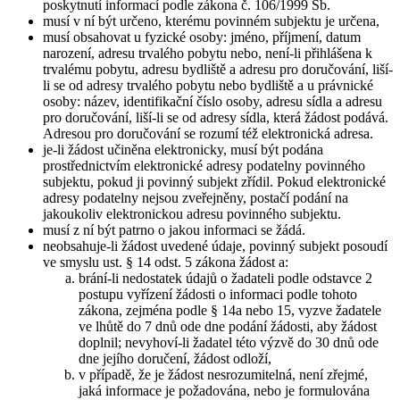
poskytnutí informací podle zákona č. 106/1999 Sb.
musí v ní být určeno, kterému povinném subjektu je určena,
musí obsahovat u fyzické osoby: jméno, příjmení, datum
narození, adresu trvalého pobytu nebo, není-li přihlášena k
trvalému pobytu, adresu bydliště a adresu pro doručování, liší-
li se od adresy trvalého pobytu nebo bydliště a u právnické
osoby: název, identifikační číslo osoby, adresu sídla a adresu
pro doručování, liší-li se od adresy sídla, která žádost podává.
Adresou pro doručování se rozumí též elektronická adresa.
je-li žádost učiněna elektronicky, musí být podána
prostřednictvím elektronické adresy podatelny povinného
subjektu, pokud ji povinný subjekt zřídil. Pokud elektronické
adresy podatelny nejsou zveřejněny, postačí podání na
jakoukoliv elektronickou adresu povinného subjektu.
musí z ní být patrno o jakou informaci se žádá.
neobsahuje-li žádost uvedené údaje, povinný subjekt posoudí
ve smyslu ust. § 14 odst. 5 zákona žádost a:
brání-li nedostatek údajů o žadateli podle odstavce 2
postupu vyřízení žádosti o informaci podle tohoto
zákona, zejména podle § 14a nebo 15, vyzve žadatele
ve lhůtě do 7 dnů ode dne podání žádosti, aby žádost
doplnil; nevyhoví-li žadatel této výzvě do 30 dnů ode
dne jejího doručení, žádost odloží,
v případě, že je žádost nesrozumitelná, není zřejmé,
jaká informace je požadována, nebo je formulována