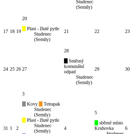
Studenec
(Semily)
20
Plast - žluté pytle
17
18
19
21
22
23
Studenec
(Semily)
28
Směsný
komunální
24
25
26
27
29
30
odpad
Studenec
(Semily)
3
Kovy
Tetrapak
Studenec
5
(Semily)
Plast - žluté pytle
sběrné místo
Studenec
31
1
2
4
Kruhovka
6
(Semily)
Studenec