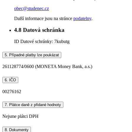
obec@studenec.cz
Další informace jsou na stránce
podatelny
.
4.8
Datová schránka
ID Datové schránky:
7kubutg
5.
Případné platby lze poukázat
261128774/0600 (MONETA Money Bank, a.s.)
6.
IČO
00276162
7.
Plátce daně z přidané hodnoty
Nejsme plátci DPH
8.
Dokumenty