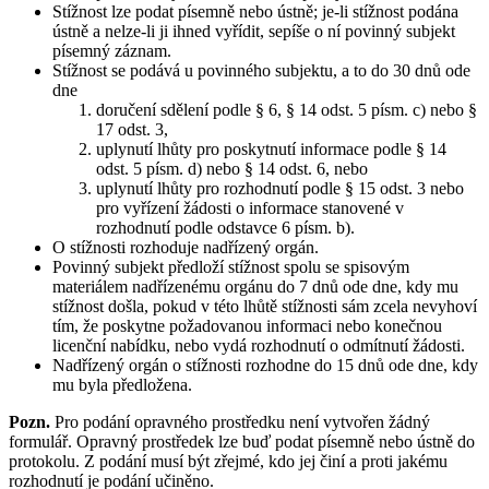
Stížnost lze podat písemně nebo ústně; je-li stížnost podána
ústně a nelze-li ji ihned vyřídit, sepíše o ní povinný subjekt
písemný záznam.
Stížnost se podává u povinného subjektu, a to do 30 dnů ode
dne
doručení sdělení podle § 6, § 14 odst. 5 písm. c) nebo §
17 odst. 3,
uplynutí lhůty pro poskytnutí informace podle § 14
odst. 5 písm. d) nebo § 14 odst. 6, nebo
uplynutí lhůty pro rozhodnutí podle § 15 odst. 3 nebo
pro vyřízení žádosti o informace stanovené v
rozhodnutí podle odstavce 6 písm. b).
O stížnosti rozhoduje nadřízený orgán.
Povinný subjekt předloží stížnost spolu se spisovým
materiálem nadřízenému orgánu do 7 dnů ode dne, kdy mu
stížnost došla, pokud v této lhůtě stížnosti sám zcela nevyhoví
tím, že poskytne požadovanou informaci nebo konečnou
licenční nabídku, nebo vydá rozhodnutí o odmítnutí žádosti.
Nadřízený orgán o stížnosti rozhodne do 15 dnů ode dne, kdy
mu byla předložena.
Pozn.
Pro podání opravného prostředku není vytvořen žádný
formulář. Opravný prostředek lze buď podat písemně nebo ústně do
protokolu. Z podání musí být zřejmé, kdo jej činí a proti jakému
rozhodnutí je podání učiněno.