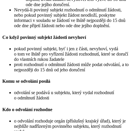
ode dne jejího doručení.
Nevydá-li povinný subjekt rozhodnutí o odmítnutí žádosti,
nebo pokud povinný subjekt žádost neodloží, poskytne
informaci v souladu se žádostí ve lhůtě nejpozději do 15 dnů
ode dne přijetí žádosti nebo ode dne jejího doplnění.
Co když povinný subjekt žádosti nevyhoví
pokud povinný subjekt, byť i jen z části, nevyhoví, vydá
o tom ve lhůtě pro vyřízení žádosti rozhodnutí, které se doručí
do vlastních rukou žadatele
proti rozhodnutí o odmítnutí žádosti může podat odvolání, a to
nejpozději do 15 dnů od jeho doručení
Komu se odvolání posílá
odvolání se podává u subjektu, který vydal rozhodnutí
o odmítnutí žádosti
Kdo o odvolání rozhodne
o odvolání rozhoduje orgán (příslušný krajský úřad), který je
nejblíže nadřízeným povinného subjektu, který rozhodnutí