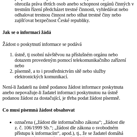
ohrozila práva třetích osob anebo schopnost orgánů činných v
trestním řízení předcházet trestné činnosti, vyhledávat nebo
odhalovat trestnou činnost nebo stíhat trestné činy nebo
zajišťovat bezpečnost České republiky.
Jak se o informaci žádá
Žádost o poskytnutí informace se podává
ústně, tj osobní návštěvou na příslušném orgánu nebo
dotazem provedeným pomocí telekomunikačního zařízení
nebo
písemně, a to i prostřednictvím sítě nebo služby
elektronických komunikací.
Není-li žadateli na ústně podanou žádost informace poskytnuta
anebo nepovažuje-li žadatel informaci poskytnutou na ústně
podanou žádost za dostačující, je třeba podat žádost písemně.
Co musí písemná žádost obsahovat
označena („žádost dle informačního zákona“; „žádost dle
z. č. 106/1999 Sb.“; „žádost dle zákona o svobodném
přístupu k informacím“, apod.), tj., že se žadatel domáhá