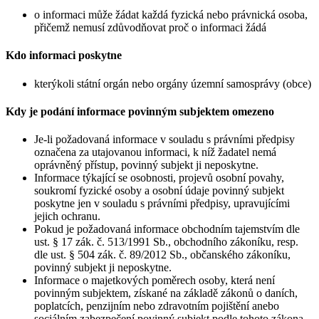
o informaci může žádat každá fyzická nebo právnická osoba,
přičemž nemusí zdůvodňovat proč o informaci žádá
Kdo informaci poskytne
kterýkoli státní orgán nebo orgány územní samosprávy (obce)
Kdy je podání informace povinným subjektem omezeno
Je-li požadovaná informace v souladu s právními předpisy
označena za utajovanou informaci, k níž žadatel nemá
oprávněný přístup, povinný subjekt ji neposkytne.
Informace týkající se osobnosti, projevů osobní povahy,
soukromí fyzické osoby a osobní údaje povinný subjekt
poskytne jen v souladu s právními předpisy, upravujícími
jejich ochranu.
Pokud je požadovaná informace obchodním tajemstvím dle
ust. § 17 zák. č. 513/1991 Sb., obchodního zákoníku, resp.
dle ust. § 504 zák. č. 89/2012 Sb., občanského zákoníku,
povinný subjekt ji neposkytne.
Informace o majetkových poměrech osoby, která není
povinným subjektem, získané na základě zákonů o daních,
poplatcích, penzijním nebo zdravotním pojištění anebo
sociálním zabezpečení povinný subjekt podle tohoto zákona