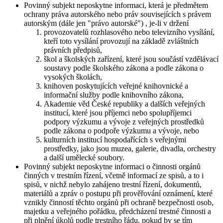
Povinný subjekt neposkytne informaci, která je předmětem
ochrany práva autorského nebo práv souvisejících s právem
autorským (dále jen "právo autorské") , je-li v držení
provozovatelů rozhlasového nebo televizního vysílání,
kteří toto vysílání provozují na základě zvláštních
právních předpisů,
škol a školských zařízení, které jsou součástí vzdělávací
soustavy podle školského zákona a podle zákona o
vysokých školách,
knihoven poskytujících veřejné knihovnické a
informační služby podle knihovního zákona,
Akademie věd České republiky a dalších veřejných
institucí, které jsou příjemci nebo spolupříjemci
podpory výzkumu a vývoje z veřejných prostředků
podle zákona o podpoře výzkumu a vývoje, nebo
kulturních institucí hospodařících s veřejnými
prostředky, jako jsou muzea, galerie, divadla, orchestry
a další umělecké soubory.
Povinný subjekt neposkytne informaci o činnosti orgánů
činných v trestním řízení, včetně informací ze spisů, a to i
spisů, v nichž nebylo zahájeno trestní řízení, dokumentů,
materiálů a zpráv o postupu při prověřování oznámení, které
vznikly činností těchto orgánů při ochraně bezpečnosti osob,
majetku a veřejného pořádku, předcházení trestné činnosti a
při plnění úkolů podle trestního řádu, pokud by se tím