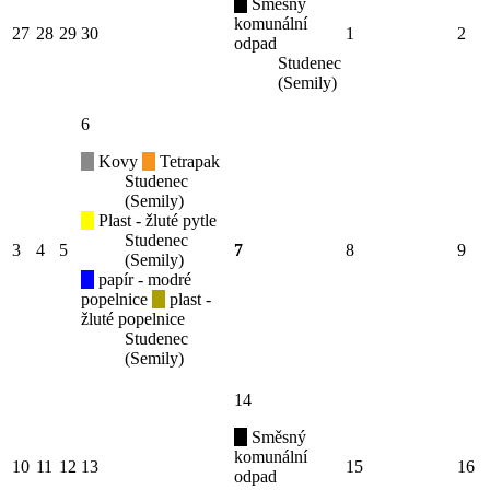
Směsný
komunální
27
28
29
30
1
2
odpad
Studenec
(Semily)
6
Kovy
Tetrapak
Studenec
(Semily)
Plast - žluté pytle
Studenec
3
4
5
7
8
9
(Semily)
papír - modré
popelnice
plast -
žluté popelnice
Studenec
(Semily)
14
Směsný
komunální
10
11
12
13
15
16
odpad