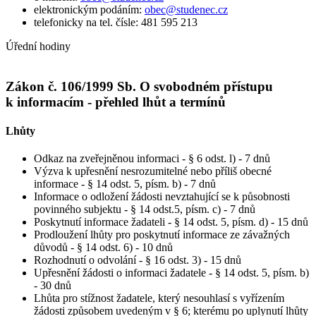
elektronickým podáním:
obec@studenec.cz
telefonicky na tel. čísle: 481 595 213
Úřední hodiny
Zákon č. 106/1999 Sb. O svobodném přístupu
k informacím - přehled lhůt a termínů
Lhůty
Odkaz na zveřejněnou informaci - § 6 odst. l) - 7 dnů
Výzva k upřesnění nesrozumitelné nebo příliš obecné
informace - § 14 odst. 5, písm. b) - 7 dnů
Informace o odložení žádosti nevztahující se k působnosti
povinného subjektu - § 14 odst.5, písm. c) - 7 dnů
Poskytnutí informace žadateli - § 14 odst. 5, písm. d) - 15 dnů
Prodloužení lhůty pro poskytnutí informace ze závažných
důvodů - § 14 odst. 6) - 10 dnů
Rozhodnutí o odvolání - § 16 odst. 3) - 15 dnů
Upřesnění žádosti o informaci žadatele - § 14 odst. 5, písm. b)
- 30 dnů
Lhůta pro stížnost žadatele, který nesouhlasí s vyřízením
žádosti způsobem uvedeným v § 6; kterému po uplynutí lhůty