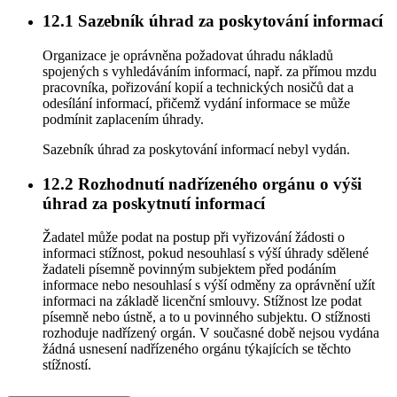
12.1
Sazebník úhrad za poskytování informací
Organizace je oprávněna požadovat úhradu nákladů
spojených s vyhledáváním informací, např. za přímou mzdu
pracovníka, pořizování kopií a technických nosičů dat a
odesílání informací, přičemž vydání informace se může
podmínit zaplacením úhrady.
Sazebník úhrad za poskytování informací nebyl vydán.
12.2
Rozhodnutí nadřízeného orgánu o výši
úhrad za poskytnutí informací
Žadatel může podat na postup při vyřizování žádosti o
informaci stížnost, pokud nesouhlasí s výší úhrady sdělené
žadateli písemně povinným subjektem před podáním
informace nebo nesouhlasí s výší odměny za oprávnění užít
informaci na základě licenční smlouvy. Stížnost lze podat
písemně nebo ústně, a to u povinného subjektu. O stížnosti
rozhoduje nadřízený orgán. V současné době nejsou vydána
žádná usnesení nadřízeného orgánu týkajících se těchto
stížností.