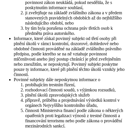
povinnost zákon neukládá, pokud nesdělila, že s
poskytnutím informace souhlasí,
ji zveřejňuje na základě zvláštního zákona a v předem
stanovených pravidelných obdobích až do nejbližšího
následujícího období, nebo
by tím byla porušena ochrana práv třetích osob k
předmětu práva autorského.
Informace, které získal povinný subjekt od třetí osoby při
plnění úkolů v rámci kontrolní, dozorové, dohledové nebo
obdobné činnosti prováděné na základě zvláštního právního
předpisu, podle kterého se na ně vztahuje povinnost
mlčenlivosti anebo jiný postup chránící je před zveřejněním
nebo zneužitím, se neposkytují. Povinný subjekt poskytne
pouze ty informace, které při plnění těchto úkolů vznikly jeho
činností.
Povinné subjekty dále neposkytnou informace o
probíhajícím trestním řízení,
rozhodovací činnosti soudů, s výjimkou rozsudků,
plnění úkolů zpravodajských služeb
přípravě, průběhu a projednávání výsledků kontrol v
orgánech Nejvyššího kontrolního úřadu,
činnosti Ministerstva financí podle zákona o některých
opatřeních proti legalizaci výnosů z trestné činnosti a
financování terorismu nebo podle zákona o provádění
mezinárodních sankcí.