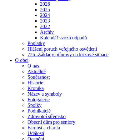
2026
2025
2024
2023
2022
Archiv
Kalendář svozu odpadů
Poplatky
Hlášení poruch veřejného osvětlení
72h -Základy přípravy na krizové situace
O obci
O nás
Aktuálně
Současnost
Historie
Kronika
Název a symboly
Fotogalerie
Spolky
Podnikatelé
Zdravotní středisko
Obecní dům pro seniory
Farnost a charita
Události
Ocenění