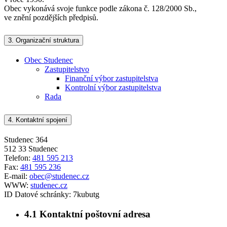
Obec vykonává svoje funkce podle zákona č. 128/2000 Sb.,
ve znění pozdějších předpisů.
3.
Organizační struktura
Obec Studenec
Zastupitelstvo
Finanční výbor zastupitelstva
Kontrolní výbor zastupitelstva
Rada
4.
Kontaktní spojení
Studenec 364
512 33 Studenec
Telefon:
481 595 213
Fax:
481 595 236
E-mail:
obec@studenec.cz
WWW:
studenec.cz
ID Datové schránky:
7kubutg
4.1
Kontaktní poštovní adresa