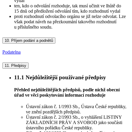
vydal
ten, kdo o odvolání rozhoduje, tak musí učinit ve lhůtě do
15 dnů od předložení odvolání tím, kdo rozhodnutí vydal
proti rozhodnutí odvolacího orgánu se již nelze odvolat. Lze
však podat návrh na přezkoumání takového rozhodnutí
u příslušného soudu.
10.
Příjem podání a podnětů
Podatelna
11.
Předpisy
11.1
Nejdůležitější používané předpisy
Přehled nejdůležitějších předpisů, podle nichž obecní
úřad ve věci poskytování informací rozhoduje
Ústavní zákon č. 1/1993 Sb., Ústava České republiky,
ve znění pozdějších předpisů.
Ústavní zákon č. 2/1993 Sb., o vyhlášení LISTINY
ZÁKLADNÍCH PRÁV A SVOBOD jako součásti
ústavního pořádku České republiky.