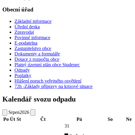
Obecní úřad
Základní informace
Úřední deska
Zpravodaj
Povinné informace
E-podatelna
Zastupitelstvo obce
Dokumenty a formuláře
Dotace z rozpočtu obce
Platný územní plán obce Studenec
Odpady
Poplatky
Hlášení poruch veřejného osvětlení
72h -Základy přípravy na krizové situace
Kalendář svozu odpadu
Srpen
2026
Po
Út
St
Čt
Pá
So
Ne
31