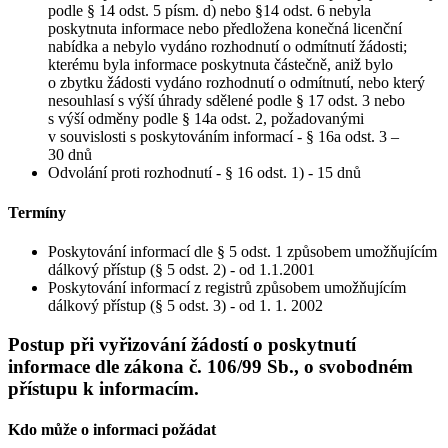
podle § 14 odst. 5 písm. d) nebo §14 odst. 6 nebyla
poskytnuta informace nebo předložena konečná licenční
nabídka a nebylo vydáno rozhodnutí o odmítnutí žádosti;
kterému byla informace poskytnuta částečně, aniž bylo
o zbytku žádosti vydáno rozhodnutí o odmítnutí, nebo který
nesouhlasí s výší úhrady sdělené podle § 17 odst. 3 nebo
s výší odměny podle § 14a odst. 2, požadovanými
v souvislosti s poskytováním informací - § 16a odst. 3 –
30 dnů
Odvolání proti rozhodnutí - § 16 odst. 1) - 15 dnů
Termíny
Poskytování informací dle § 5 odst. 1 způsobem umožňujícím
dálkový přístup (§ 5 odst. 2) - od 1.1.2001
Poskytování informací z registrů způsobem umožňujícím
dálkový přístup (§ 5 odst. 3) - od 1. 1. 2002
Postup při vyřizování žádostí o poskytnutí
informace dle zákona č. 106/99 Sb., o svobodném
přístupu k informacím.
Kdo může o informaci požádat