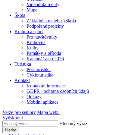
Videodokumenty
Mapa
Škola
Základní a mateřská škola
Podpořené projekty
Kultura a sport
Pro návštěvníky
Knihovna
Knihy
Památky a příroda
Kalendář akcí 2026
Turistika
Pěší turistika
Cykloturistika
Kontakt
Kontaktní informace
GDPR - ochrana osobních údajů
Odkazy
Mobilní aplikace
Verze pro seniory
Mapa webu
Vytisknout
Hledaný výraz
Hledat