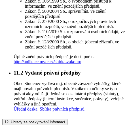
Zákon č. 106/1999 Sb., o svobodném přístupu k
informacím, ve znění pozdějších předpisů.
Zákon č. 500/2004 Sb., správní řád, ve znění
pozdějších předpisů.
Zákon č. 250/2000 Sb., o rozpočtových pravidlech
územních rozpočtů, ve znění pozdějších předpisů.
Zákon č. 110/2019 Sb. o zpracování osobních údajů, ve
znění pozdějších předpisů.
Zákon č. 128/2000 Sb., o obcích (obecní zřízení), ve
znění pozdějších předpisů.
Úplné znění právních předpisů je dostupné na
http://aplikace.mvcr.cz/sbirka-zakonu/
11.2
Vydané právní předpisy
Obec Studenec vydává m.j. obecně závazné vyhlášky, které
mají povahu právních předpisů. Vznikem a účinky se tyto
právní akty odlišují. Jedná se o statutární předpisy (statuty),
vnitřní předpisy (interní instrukce, směrnice, pokyny), veřejné
vyhlášky a jiná opatření.
Úřední deska
,
Sbírka právních předpisů
12.
Úhrady za poskytování informací