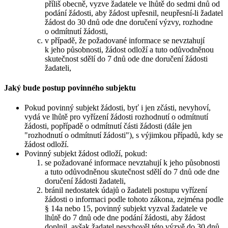
příliš obecně, vyzve žadatele ve lhůtě do sedmi dnů od
podání žádosti, aby žádost upřesnil, neupřesní-li žadatel
žádost do 30 dnů ode dne doručení výzvy, rozhodne
o odmítnutí žádosti,
v případě, že požadované informace se nevztahují
k jeho působnosti, žádost odloží a tuto odůvodněnou
skutečnost sdělí do 7 dnů ode dne doručení žádosti
žadateli,
Jaký bude postup povinného subjektu
Pokud povinný subjekt žádosti, byť i jen zčásti, nevyhoví,
vydá ve lhůtě pro vyřízení žádosti rozhodnutí o odmítnutí
žádosti, popřípadě o odmítnutí části žádosti (dále jen
"rozhodnutí o odmítnutí žádosti"), s výjimkou případů, kdy se
žádost odloží.
Povinný subjekt žádost odloží, pokud:
se požadované informace nevztahují k jeho působnosti
a tuto odůvodněnou skutečnost sdělí do 7 dnů ode dne
doručení žádosti žadateli,
bránil nedostatek údajů o žadateli postupu vyřízení
žádosti o informaci podle tohoto zákona, zejména podle
§ 14a nebo 15, povinný subjekt vyzval žadatele ve
lhůtě do 7 dnů ode dne podání žádosti, aby žádost
doplnil, avšak žadatel nevyhověl této výzvě do 30 dnů