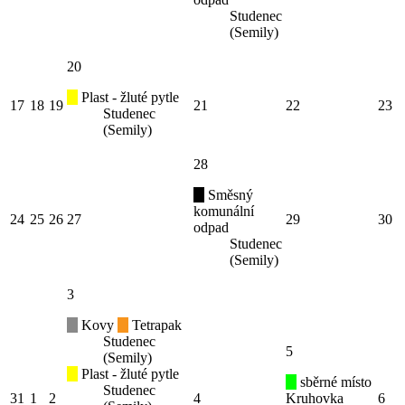
Studenec
(Semily)
20
Plast - žluté pytle
17
18
19
21
22
23
Studenec
(Semily)
28
Směsný
komunální
24
25
26
27
29
30
odpad
Studenec
(Semily)
3
Kovy
Tetrapak
Studenec
5
(Semily)
Plast - žluté pytle
sběrné místo
Studenec
31
1
2
4
Kruhovka
6