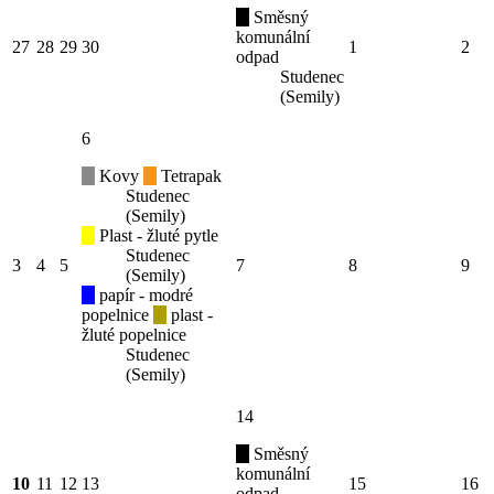
Směsný
komunální
27
28
29
30
1
2
odpad
Studenec
(Semily)
6
Kovy
Tetrapak
Studenec
(Semily)
Plast - žluté pytle
Studenec
3
4
5
7
8
9
(Semily)
papír - modré
popelnice
plast -
žluté popelnice
Studenec
(Semily)
14
Směsný
komunální
10
11
12
13
15
16
odpad