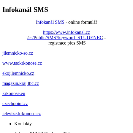
Infokanál SMS
Infokanál SMS
- online formulář
https://www.infokanal.cz
/cs/Public/SMS?keyword=STUDENEC
-
registrace přes SMS
jilemnicko-so.cz
www.tsokrkonose.cz
ekojilemnicko.cz
magazin.kraj-lbc.cz
krkonose.eu
czechpoint.cz
televize-krkonose.cz
Kontakty