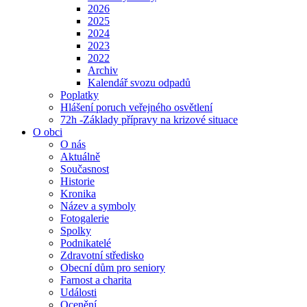
2026
2025
2024
2023
2022
Archiv
Kalendář svozu odpadů
Poplatky
Hlášení poruch veřejného osvětlení
72h -Základy přípravy na krizové situace
O obci
O nás
Aktuálně
Současnost
Historie
Kronika
Název a symboly
Fotogalerie
Spolky
Podnikatelé
Zdravotní středisko
Obecní dům pro seniory
Farnost a charita
Události
Ocenění