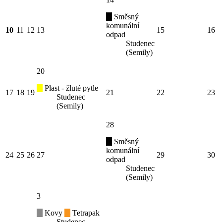
Směsný
komunální
10
11
12
13
15
16
odpad
Studenec
(Semily)
20
Plast - žluté pytle
17
18
19
21
22
23
Studenec
(Semily)
28
Směsný
komunální
24
25
26
27
29
30
odpad
Studenec
(Semily)
3
Kovy
Tetrapak
Studenec