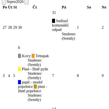
Srpen
2026
Po
Út
St
Čt
Pá
So
Ne
31
Směsný
komunální
27
28
29
30
1
2
odpad
Studenec
(Semily)
6
Kovy
Tetrapak
Studenec
(Semily)
Plast - žluté pytle
Studenec
3
4
5
7
8
9
(Semily)
papír - modré
popelnice
plast -
žluté popelnice
Studenec
(Semily)
14