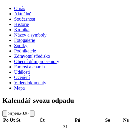
O nás
Aktuálně
Současnost
Historie
Kronika
Název a symboly
Fotogalerie
Spolky
Podnikatelé
Zdravotní středisko
Obecní dům pro seniory
Farnost a charita
Události
Ocenění
Videodokumenty
Mapa
Kalendář svozu odpadu
Srpen
2026
Po
Út
St
Čt
Pá
So
Ne
31