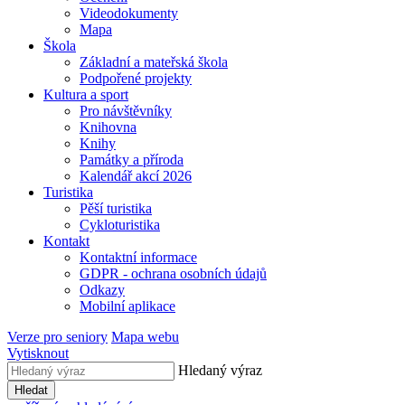
Videodokumenty
Mapa
Škola
Základní a mateřská škola
Podpořené projekty
Kultura a sport
Pro návštěvníky
Knihovna
Knihy
Památky a příroda
Kalendář akcí 2026
Turistika
Pěší turistika
Cykloturistika
Kontakt
Kontaktní informace
GDPR - ochrana osobních údajů
Odkazy
Mobilní aplikace
Verze pro seniory
Mapa webu
Vytisknout
Hledaný výraz
Hledat