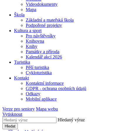
Videodokumenty
Mapa
Škola
Základní a mateřská škola
Podpořené projekty
Kultura a sport
Pro návštěvníky
Knihovna
Knihy
Památky a příroda
Kalendář akcí 2026
Turistika
Pěší turistika
Cykloturistika
Kontakt
Kontaktní informace
GDPR - ochrana osobních údajů
Odkazy
Mobilní aplikace
Verze pro seniory
Mapa webu
Vytisknout
Hledaný výraz
Hledat