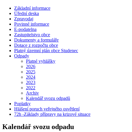
Základní informace
Úřední deska
Zpravodaj
Povinné informace
E-podatelna
Zastupitelstvo obce
Dokumenty a formuláře
Dotace z rozpočtu obce
Platný územní plán obce Studenec
Odpady
Platné vyhlášky
2026
2025
2024
2023
2022
Archiv
Kalendář svozu odpadů
Poplatky
Hlášení poruch veřejného osvětlení
72h -Základy přípravy na krizové situace
Kalendář svozu odpadu