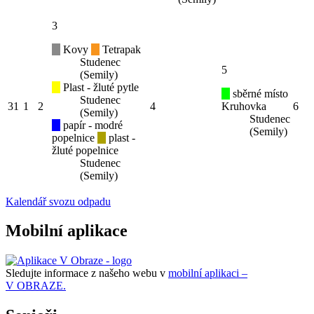
3
Kovy
Tetrapak
Studenec
5
(Semily)
Plast - žluté pytle
sběrné místo
Studenec
31
1
2
4
Kruhovka
6
(Semily)
Studenec
papír - modré
(Semily)
popelnice
plast -
žluté popelnice
Studenec
(Semily)
Kalendář svozu odpadu
Mobilní aplikace
Sledujte informace z našeho webu v
mobilní aplikaci –
V OBRAZE.