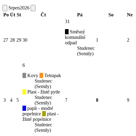
Srpen
2026
Po
Út
St
Čt
Pá
So
Ne
31
Směsný
komunální
27
28
29
30
1
2
odpad
Studenec
(Semily)
6
Kovy
Tetrapak
Studenec
(Semily)
Plast - žluté pytle
Studenec
3
4
5
7
8
9
(Semily)
papír - modré
popelnice
plast -
žluté popelnice
Studenec
(Semily)