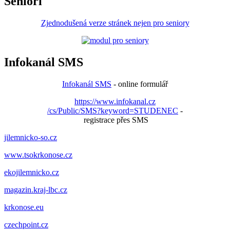
Senioři
Zjednodušená verze stránek nejen pro seniory
Infokanál SMS
Infokanál SMS
- online formulář
https://www.infokanal.cz
/cs/Public/SMS?keyword=STUDENEC
-
registrace přes SMS
jilemnicko-so.cz
www.tsokrkonose.cz
ekojilemnicko.cz
magazin.kraj-lbc.cz
krkonose.eu
czechpoint.cz