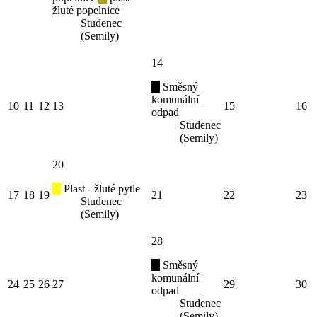
žluté popelnice
Studenec
(Semily)
14
Směsný
komunální
10
11
12
13
15
16
odpad
Studenec
(Semily)
20
Plast - žluté pytle
17
18
19
21
22
23
Studenec
(Semily)
28
Směsný
komunální
24
25
26
27
29
30
odpad
Studenec
(Semily)