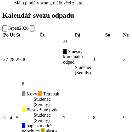
Málo plodů v srpnu, málo včel z jara.
Kalendář svozu odpadu
Srpen
2026
Po
Út
St
Čt
Pá
So
Ne
31
Směsný
komunální
27
28
29
30
1
2
odpad
Studenec
(Semily)
6
Kovy
Tetrapak
Studenec
(Semily)
Plast - žluté pytle
Studenec
3
4
5
7
8
9
(Semily)
papír - modré
popelnice
plast -