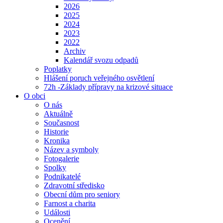
2026
2025
2024
2023
2022
Archiv
Kalendář svozu odpadů
Poplatky
Hlášení poruch veřejného osvětlení
72h -Základy přípravy na krizové situace
O obci
O nás
Aktuálně
Současnost
Historie
Kronika
Název a symboly
Fotogalerie
Spolky
Podnikatelé
Zdravotní středisko
Obecní dům pro seniory
Farnost a charita
Události
Ocenění