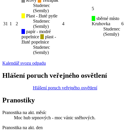
Kovy
Tetrapak
Studenec
5
(Semily)
Plast - žluté pytle
sběrné místo
Studenec
31
1
2
4
Kruhovka
6
(Semily)
Studenec
papír - modré
(Semily)
popelnice
plast -
žluté popelnice
Studenec
(Semily)
Kalendář svozu odpadu
Hlášení poruch veřejného osvětlení
Hlášení poruch veřejného osvětlení
Pranostiky
Pranostika na akt. měsíc
Moc hub srpnových - moc vánic sněhových.
Pranostika na akt. den