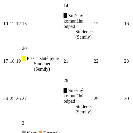
14
Směsný
komunální
10
11
12
13
15
16
odpad
Studenec
(Semily)
20
Plast - žluté pytle
17
18
19
21
22
23
Studenec
(Semily)
28
Směsný
komunální
24
25
26
27
29
30
odpad
Studenec
(Semily)
3