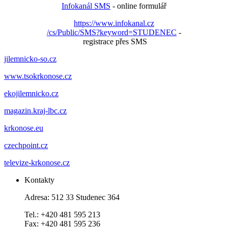
Infokanál SMS
- online formulář
https://www.infokanal.cz
/cs/Public/SMS?keyword=STUDENEC
-
registrace přes SMS
jilemnicko-so.cz
www.tsokrkonose.cz
ekojilemnicko.cz
magazin.kraj-lbc.cz
krkonose.eu
czechpoint.cz
televize-krkonose.cz
Kontakty
Adresa: 512 33 Studenec 364
Tel.: +420 481 595 213
Fax: +420 481 595 236