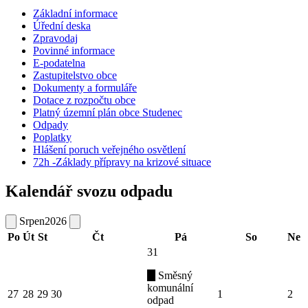
Základní informace
Úřední deska
Zpravodaj
Povinné informace
E-podatelna
Zastupitelstvo obce
Dokumenty a formuláře
Dotace z rozpočtu obce
Platný územní plán obce Studenec
Odpady
Poplatky
Hlášení poruch veřejného osvětlení
72h -Základy přípravy na krizové situace
Kalendář svozu odpadu
Srpen
2026
Po
Út
St
Čt
Pá
So
Ne
31
Směsný
komunální
27
28
29
30
1
2
odpad