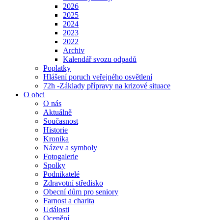
2026
2025
2024
2023
2022
Archiv
Kalendář svozu odpadů
Poplatky
Hlášení poruch veřejného osvětlení
72h -Základy přípravy na krizové situace
O obci
O nás
Aktuálně
Současnost
Historie
Kronika
Název a symboly
Fotogalerie
Spolky
Podnikatelé
Zdravotní středisko
Obecní dům pro seniory
Farnost a charita
Události
Ocenění