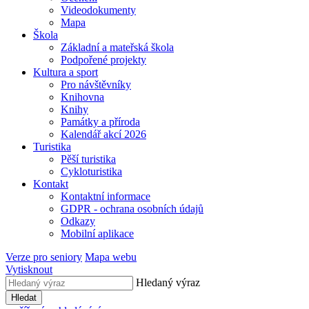
Videodokumenty
Mapa
Škola
Základní a mateřská škola
Podpořené projekty
Kultura a sport
Pro návštěvníky
Knihovna
Knihy
Památky a příroda
Kalendář akcí 2026
Turistika
Pěší turistika
Cykloturistika
Kontakt
Kontaktní informace
GDPR - ochrana osobních údajů
Odkazy
Mobilní aplikace
Verze pro seniory
Mapa webu
Vytisknout
Hledaný výraz
Hledat