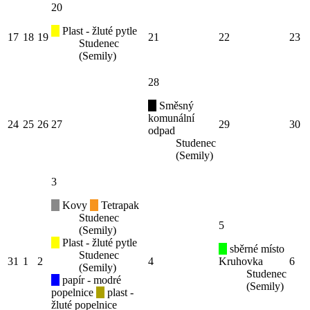
20
Plast - žluté pytle
17
18
19
21
22
23
Studenec
(Semily)
28
Směsný
komunální
24
25
26
27
29
30
odpad
Studenec
(Semily)
3
Kovy
Tetrapak
Studenec
5
(Semily)
Plast - žluté pytle
sběrné místo
Studenec
31
1
2
4
Kruhovka
6
(Semily)
Studenec
papír - modré
(Semily)
popelnice
plast -
žluté popelnice