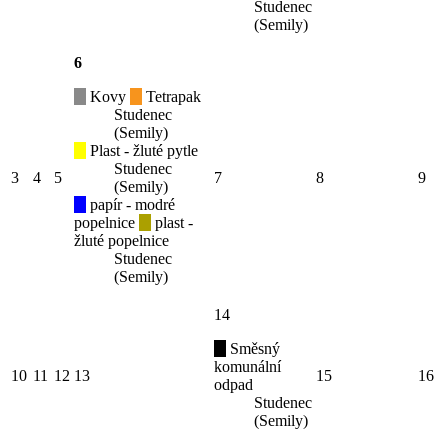
Studenec
(Semily)
6
Kovy
Tetrapak
Studenec
(Semily)
Plast - žluté pytle
Studenec
3
4
5
7
8
9
(Semily)
papír - modré
popelnice
plast -
žluté popelnice
Studenec
(Semily)
14
Směsný
komunální
10
11
12
13
15
16
odpad
Studenec
(Semily)