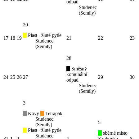
odpad
Studenec
(Semily)
20
Plast - žluté pytle
17
18
19
21
22
23
Studenec
(Semily)
28
Směsný
komunální
24
25
26
27
29
30
odpad
Studenec
(Semily)
3
Kovy
Tetrapak
Studenec
5
(Semily)
Plast - žluté pytle
sběrné místo
Studenec
31
1
2
4
Kruhovka
6