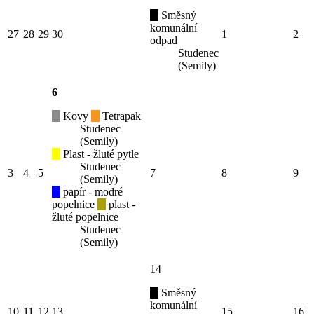
Směsný
komunální
27
28
29
30
1
2
odpad
Studenec
(Semily)
6
Kovy
Tetrapak
Studenec
(Semily)
Plast - žluté pytle
Studenec
3
4
5
7
8
9
(Semily)
papír - modré
popelnice
plast -
žluté popelnice
Studenec
(Semily)
14
Směsný
komunální
10
11
12
13
15
16